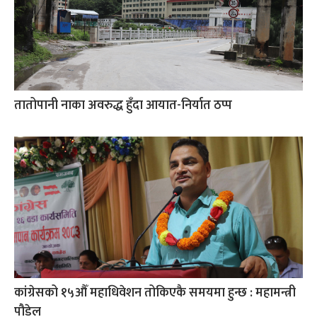
तातोपानी नाका अवरुद्ध हुँदा आयात-निर्यात ठप्प
कांग्रेसको १५औँ महाधिवेशन तोकिएकै समयमा हुन्छ : महामन्त्री
पौडेल