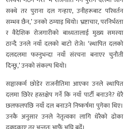
रास्वपा गठन गरे। ‘म राजनीति गर्न पुरानै दलमा जान
सक्थे तर पुराना दल गन्हाए, उनीहरूबाट परिवर्तन
सम्भव छैन,’ उनको ठम्याइ थियो। भ्रष्टाचार, परनिर्भरता
र वैदेशिक रोजगारीको बाध्यतालाई मुख्य समस्या
ठान्दै उनले नयाँ दलको बाटो रोजे। ‘स्थापित दलको
दलदलमा फस्नुभन्दा नयाँ संरचना बनाएर चुनौती
दिन्छु,’ उनको संकल्प थियो।
सञ्चारकर्म छोडेर राजनीतिमा आएका उनले स्थापित
दलमा छिरेर हस्तक्षेप गर्ने कि नयाँ पार्टी बनाउने? धेरै
छलफलपछि नयाँ दल बनाउने निष्कर्षमा पुगेका थिए।
उनकै अनुसार उनले नेतृत्वका लागि धेरैको ढोका
ढक्ढकाए तर अन्ततः आफैं अघि बढेँ।