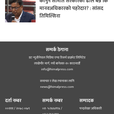
कानुन समिति सरकारको ढाल बन्ने कि
मानवअधिकारको पहरेदार? : सांसद
तिमिल्सिना
सम्पर्क ठेगाना
डट न्यूजीनेपाल मिडिया एण्ड रिसर्च प्राइभेट लिमिटेड
लाखेचौर मार्ग, नयाँ बानेश्‍वर-१० काठमाडौँ
info@himalpress.com
समाचार र लेख रचानाका लागि
news@himalpress.com
दर्ता नम्बर
सम्पर्क नम्बर
सम्पादक
००१११ / २०७८-०७९
०१- ५२४४१९४ /
चन्द्रशेखर अधिकारी