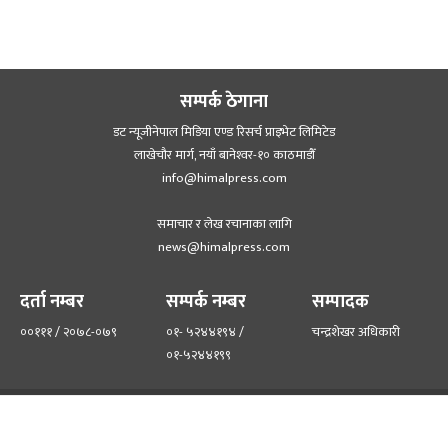
सम्पर्क ठेगाना
डट न्यूजीनेपाल मिडिया एण्ड रिसर्च प्राइभेट लिमिटेड
लाखेचौर मार्ग, नयाँ बानेश्‍वर-१० काठमाडौँ
info@himalpress.com
समाचार र लेख रचानाका लागि
news@himalpress.com
दर्ता नम्बर
सम्पर्क नम्बर
सम्पादक
००१११ / २०७८-०७९
०१- ५२४४१९४ /
चन्द्रशेखर अधिकारी
०१-५२४४१९९
हाम्रो टिम
हाम्रो बारेमा
©२०२२ himalpress.com, All Rights Reserved.