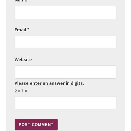
Name
*
Email
*
Website
Please enter an answer in digits:
2 × 3 =