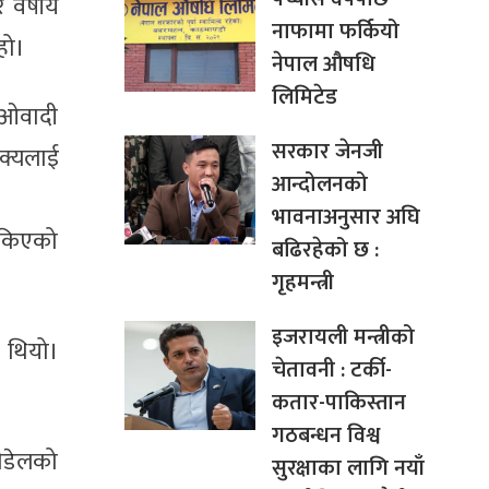
 वर्षीय
नाफामा फर्कियो
हो।
नेपाल औषधि
लिमिटेड
माओवादी
सरकार जेनजी
ाक्यलाई
आन्दोलनको
भावनाअनुसार अघि
 सकिएको
बढिरहेको छ :
गृहमन्त्री
इजरायली मन्त्रीको
 थियो।
चेतावनी : टर्की-
कतार-पाकिस्तान
गठबन्धन विश्व
 पौडेलको
सुरक्षाका लागि नयाँ