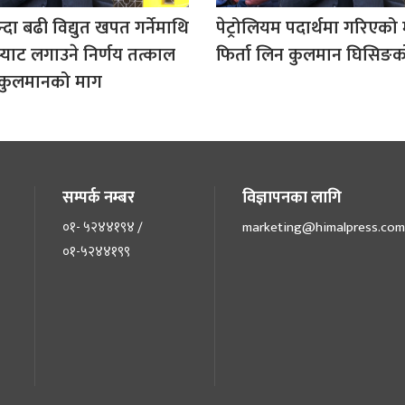
दा बढी विद्युत खपत गर्नेमाथि
पेट्रोलियम पदार्थमा गरिएको मू
भ्याट लगाउने निर्णय तत्काल
फिर्ता लिन कुलमान घिसिङक
न कुलमानको माग
सम्पर्क नम्बर
विज्ञापनका लागि
०१- ५२४४१९४ /
marketing@himalpress.com
०१-५२४४१९९