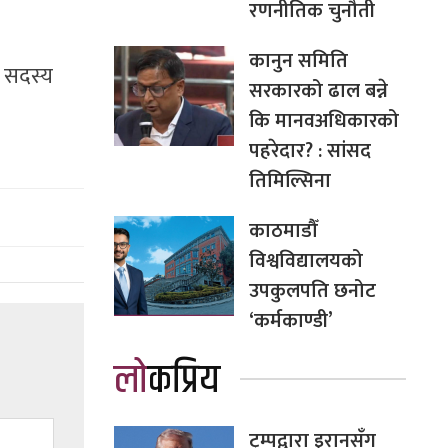
रणनीतिक चुनौती
कानुन समिति
ल सदस्य
सरकारको ढाल बन्ने
कि मानवअधिकारको
पहरेदार? : सांसद
तिमिल्सिना
काठमाडौँ
विश्वविद्यालयको
उपकुलपति छनोट
‘कर्मकाण्डी’
लोकप्रिय
ट्रम्पद्वारा इरानसँग