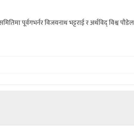
तिमा पूर्वगभर्नर विजयनाथ भट्टराई र अर्थविद् विश्व पौडे