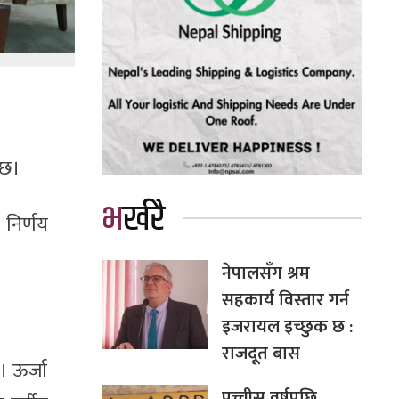
 छ।
भर्खरै
 निर्णय
नेपालसँग श्रम
सहकार्य विस्तार गर्न
इजरायल इच्छुक छ :
राजदूत बास
। ऊर्जा
पच्चीस वर्षपछि