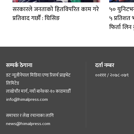
सरकारले जनताको हितविपरित काम गरे
५० युनिटभन्
प्रतिवाद गर्छौँ : घिसिङ
५ प्रतिशत 
फिर्ता लि
सम्पर्क ठेगाना
दर्ता नम्बर
डट न्यूजीनेपाल मिडिया एण्ड रिसर्च प्राइभेट
००१११ / २०७८-०७९
लिमिटेड
लाखेचौर मार्ग, नयाँ बानेश्‍वर-१० काठमाडौँ
info@himalpress.com
समाचार र लेख रचानाका लागि
news@himalpress.com