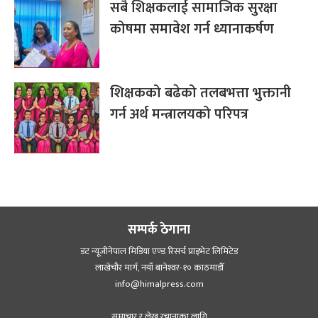
सबै शिक्षकलाई सामाजिक सुरक्षा
कोषमा समावेश गर्न ध्यानाकर्षण
शिक्षकको बढेको तलबभत्ता भुक्तानी
गर्न अर्थ मन्त्रालयको परिपत्र
सम्पर्क ठेगाना
डट न्यूजीनेपाल मिडिया एण्ड रिसर्च प्राइभेट लिमिटेड
लाखेचौर मार्ग, नयाँ बानेश्‍वर-१० काठमाडौँ
info@himalpress.com
समाचार र लेख रचानाका लागि