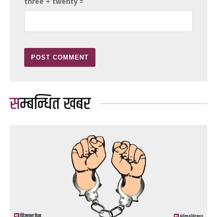
three + twenty =
सम्बन्धित खबर