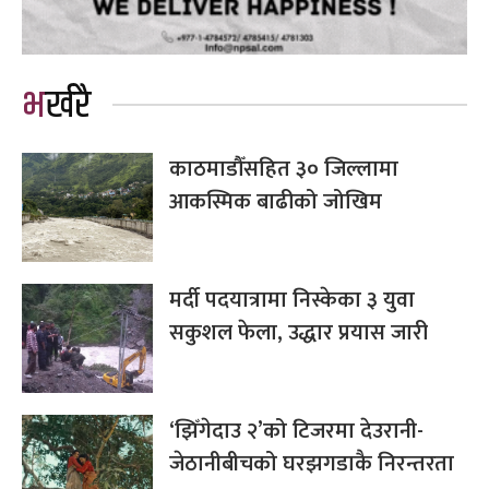
भर्खरै
काठमाडौँसहित ३० जिल्लामा
आकस्मिक बाढीको जोखिम
मर्दी पदयात्रामा निस्केका ३ युवा
सकुशल फेला, उद्धार प्रयास जारी
‘झिँगेदाउ २’को टिजरमा देउरानी-
जेठानीबीचको घरझगडाकै निरन्तरता