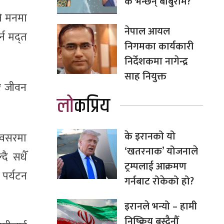
के भन्छन् बाबुराम?
नि मनमा
नेपाल आयल
्न मद्त
निगमका कार्यकारी
निर्देशकमा नागेन्द्र
साह नियुक्त
ेर जीवन
लोकप्रिय
के इरानको यो
 अवसरमा
‘खतरनाक’ योजनाले
दै सधैँ
ट्रम्पलाई आक्रमण
 पर्यटन
गर्नबाट रोकेको हो?
इरानले भन्यो – हामी
निष्क्रिय बस्दैनौँ