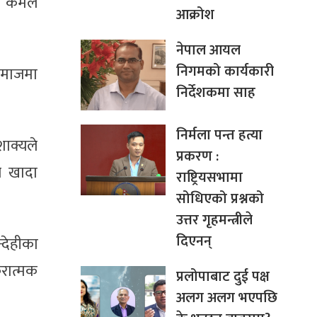
्ष कमल
आक्रोश
नेपाल आयल
निगमको कार्यकारी
समाजमा
निर्देशकमा साह
निर्मला पन्त हत्या
शाक्यले
प्रकरण :
े खादा
राष्ट्रियसभामा
सोधिएको प्रश्नको
उत्तर गृहमन्त्रीले
दिएनन्
्देहीका
करात्मक
प्रलोपाबाट दुई पक्ष
अलग अलग भएपछि