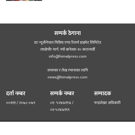
सम्पर्क ठेगाना
डट न्यूजीनेपाल मिडिया एण्ड रिसर्च प्राइभेट लिमिटेड
लाखेचौर मार्ग, नयाँ बानेश्‍वर-१० काठमाडौँ
info@himalpress.com
समाचार र लेख रचानाका लागि
news@himalpress.com
दर्ता नम्बर
सम्पर्क नम्बर
सम्पादक
००१११ / २०७८-०७९
०१- ५२४४१९४ /
चन्द्रशेखर अधिकारी
०१-५२४४१९९
हाम्रो टिम
हाम्रो बारेमा
©२०२२ himalpress.com, All Rights Reserved.