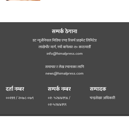
सम्पर्क ठेगाना
डट न्यूजीनेपाल मिडिया एण्ड रिसर्च प्राइभेट लिमिटेड
लाखेचौर मार्ग, नयाँ बानेश्‍वर-१० काठमाडौँ
info@himalpress.com
समाचार र लेख रचानाका लागि
news@himalpress.com
दर्ता नम्बर
सम्पर्क नम्बर
सम्पादक
००१११ / २०७८-०७९
०१- ५२४४१९४ /
चन्द्रशेखर अधिकारी
०१-५२४४१९९
हाम्रो टिम
हाम्रो बारेमा
©२०२२ himalpress.com, All Rights Reserved.