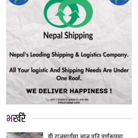
भर्खरै
यी राजमार्गमा आज पनि पूर्णरूपमा