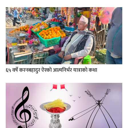
६५ वर्षे करनबहादुर ऐरको आत्मनिर्भर यात्राको कथा