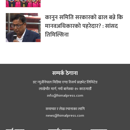
कानुन समिति सरकारको ढाल बन्ने कि
मानवअधिकारको पहरेदार? : सांसद
तिमिल्सिना
सम्पर्क ठेगाना
डट न्यूजीनेपाल मिडिया एण्ड रिसर्च प्राइभेट लिमिटेड
लाखेचौर मार्ग, नयाँ बानेश्‍वर-१० काठमाडौँ
info@himalpress.com
समाचार र लेख रचानाका लागि
news@himalpress.com