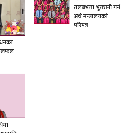
तलबभत्ता भुक्तानी गर्न
अर्थ मन्त्रालयको
परिपत्र
बोधनका
ग छलफल
िधिमा