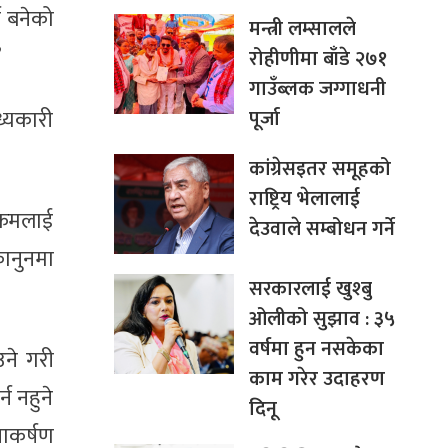
 बनेको
मन्त्री लम्सालले
’
रोहीणीमा बाँडे २७१
गाउँब्लक जग्गाधनी
पूर्जा
्यकारी
कांग्रेसइतर समूहको
राष्ट्रिय भेलालाई
क्रमलाई
देउवाले सम्बोधन गर्ने
कानुनमा
सरकारलाई खुश्बु
ओलीको सुझाव : ३५
वर्षमा हुन नसकेका
उने गरी
काम गरेर उदाहरण
न नहुने
दिनू
नाकर्षण