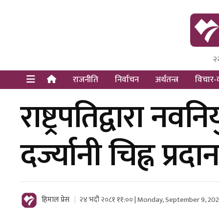
२
Himal Pre
Dot Newsy
राजनीति
निर्वाचन
अर्थतन्त्र
विचार-व
राष्ट्रपतिद्वारा न
दर्ज्यानी चिह्न प्रदा
हिमाल प्रेस
२४ भदौ २०८१ ११:०० | Monday, September 9, 20