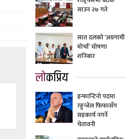
राष्ट्रियसभा बैठक
साउन २७ गते
सात दलको ‘अग्रगामी
मोर्चा’ घोषणा
शनिबार
लोकप्रिय
इन्फान्टिनो पदमा
रहुन्जेल फिफासँग
सहकार्य नगर्ने
चेतावनी