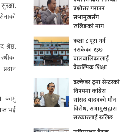
ुरक्षा,
प्रश्नोत्तर गराउन
 सेनाको
सभामुखसँग
रुलिङको माग
कक्षा ८ पूरा गर्न
्रेष्ठ,
नसकेका १३७
् रथीका
बालबालिकालाई
वैकल्पिक शिक्षा
प्रदान
ढल्केबर ट्रमा सेन्टरको
विषयमा कांग्रेस
े कामु
सांसद यादवको मौन
विरोध, सभामुखद्वारा
ाप्त भई
सरकारलाई रुलिङ