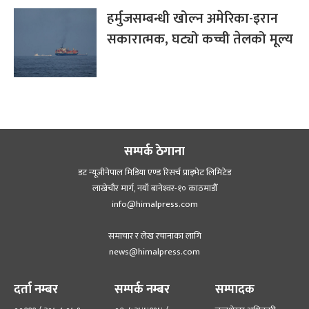
हर्मुजसम्बन्धी खोल्न अमेरिका-इरान
सकारात्मक, घट्यो कच्ची तेलको मूल्य
सम्पर्क ठेगाना
डट न्यूजीनेपाल मिडिया एण्ड रिसर्च प्राइभेट लिमिटेड
लाखेचौर मार्ग, नयाँ बानेश्‍वर-१० काठमाडौँ
info@himalpress.com
समाचार र लेख रचानाका लागि
news@himalpress.com
दर्ता नम्बर
सम्पर्क नम्बर
सम्पादक