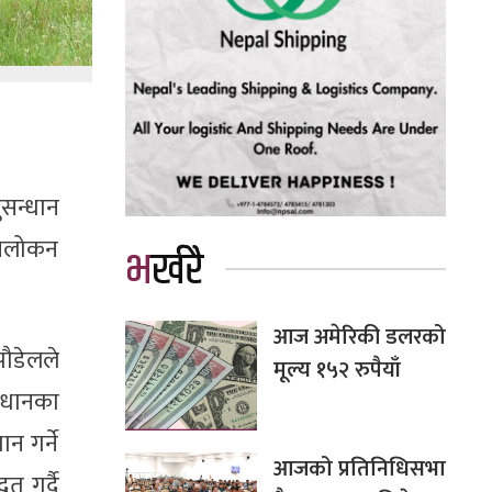
ुसन्धान
अवलोकन
भर्खरै
आज अमेरिकी डलरको
ौडेलले
मूल्य १५२ रुपैयाँ
ाधानका
न गर्ने
आजको प्रतिनिधिसभा
त गर्दै