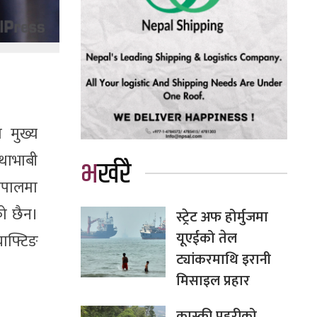
ो मुख्य
थाभाबी
भर्खरै
नेपालमा
को छैन।
स्ट्रेट अफ होर्मुजमा
यूएईको तेल
याफ्टिङ
ट्यांकरमाथि इरानी
मिसाइल प्रहार
कास्की प्रहरीको