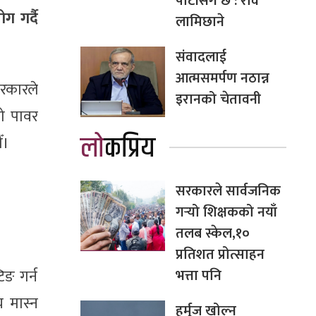
पार्टीसँग छ : रवि
ग गर्दै
लामिछाने
संवादलाई
आत्मसमर्पण नठान्न
 सरकारले
इरानको चेतावनी
रो पावर
लोकप्रिय
ँ।
सरकारले सार्वजनिक
गर्‍यो शिक्षकको नयाँ
तलब स्केल,१०
प्रतिशत प्रोत्साहन
भत्ता पनि
िङ गर्न
य मास्न
हर्मुज खोल्न