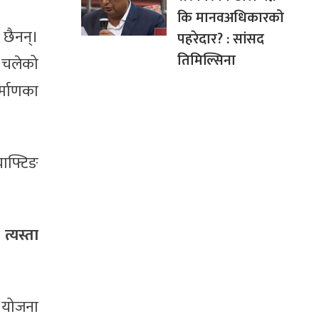
कि मानवअधिकारको
छैनन्।
पहरेदार? : सांसद
तिमिल्सिना
य चलेको
र्माणका
याफ्टिङ
्यस्ता
 योजना