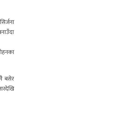
सिर्जना
बनाउँदा
 दोहनका
मै बसेर
जारदेखि