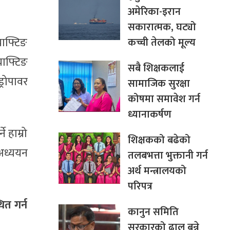
अमेरिका-इरान
सकारात्मक, घट्यो
याफ्टिङ
कच्ची तेलको मूल्य
याफ्टिङ
सबै शिक्षकलाई
्रोपावर
सामाजिक सुरक्षा
कोषमा समावेश गर्न
ध्यानाकर्षण
 हाम्रो
शिक्षकको बढेको
 अध्ययन
तलबभत्ता भुक्तानी गर्न
अर्थ मन्त्रालयको
परिपत्र
ित गर्न
कानुन समिति
सरकारको ढाल बन्ने