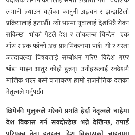
वैदेशिक लगानीकर्तालाई समेत उत्प्रेरित गरौँ। वैदेशिक
लगानी ल्याउन यहाँका कानुनी अड्चन र झन्झटिलो
प्रक्रियालाई हटाऔँ। त्यो भएमा युवालाई देशभित्रै रोक्न
सकिन्छ। भोको पेटले देश र लोकतन्त्र चिन्दैन। एक
गाँस र एक फाँको अन्न प्राथमिकतामा पर्छ। यी र यस्ता
जल्दाबल्दा विषयलाई सम्बोधन गरिए विदेश गएर
भाँडा माझ्न आतुर कोही हुन्नन्। उनीहरूलाई स्वदेशमै
मालिक भएर बस्ने वातावरण हामी राजनीतिक दलका
नेतृत्वले गर्नुपर्छ।
छिमेकी मुलुकले गरेको प्रगति हेर्दा नेतृत्वले चाहेमा
देश विकास गर्न सक्दोरहेछ भन्ने देखिन्छ, तपाईँ
परिपक्व नेता हुनुहुन्छ, देश विकासको चाहनामा