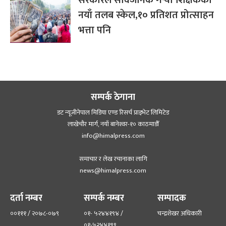
सरकारले सार्वजनिक गर्‍यो शिक्षकको
नयाँ तलब स्केल,१० प्रतिशत प्रोत्साहन
भत्ता पनि
सम्पर्क ठेगाना
डट न्यूजीनेपाल मिडिया एण्ड रिसर्च प्राइभेट लिमिटेड
लाखेचौर मार्ग, नयाँ बानेश्‍वर-१० काठमाडौँ
info@himalpress.com
समाचार र लेख रचानाका लागि
news@himalpress.com
दर्ता नम्बर
सम्पर्क नम्बर
सम्पादक
००१११ / २०७८-०७९
०१- ५२४४१९४ /
चन्द्रशेखर अधिकारी
०१-५२४४१९९