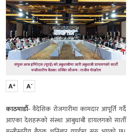
संयुक्त अरब इमिरेट्स (यूएई) को अबुधाबीमा जारी अबुधाबी डायलगको सातौँ
मन्त्रीस्तरीय बैठक। तस्बिर सौजन्य : राजीव पोखरेल
काठमाडौँ-
वैदेशिक रोजगारीमा कामदार आपूर्ति गर्दै
आएका देशहरूको संस्था आबुधाबी डायलगको सातौँ
मन्त्रीस्तरीय बैठक शनिबार यूएईमा सुरु भएको छ।