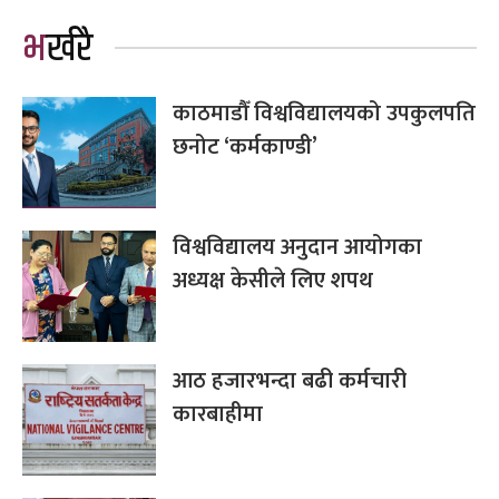
भर्खरै
काठमाडौँ विश्वविद्यालयको उपकुलपति
छनोट ‘कर्मकाण्डी’
विश्वविद्यालय अनुदान आयोगका
अध्यक्ष केसीले लिए शपथ
आठ हजारभन्दा बढी कर्मचारी
कारबाहीमा