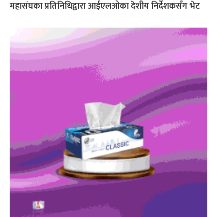
महासंघका प्रतिनिधिद्वारा आईएलओका देशीय निर्देशकसँग भेट