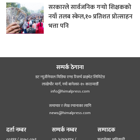
सरकारले सार्वजनिक गर्‍यो शिक्षकको
नयाँ तलब स्केल,१० प्रतिशत प्रोत्साहन
भत्ता पनि
सम्पर्क ठेगाना
डट न्यूजीनेपाल मिडिया एण्ड रिसर्च प्राइभेट लिमिटेड
लाखेचौर मार्ग, नयाँ बानेश्‍वर-१० काठमाडौँ
info@himalpress.com
समाचार र लेख रचानाका लागि
news@himalpress.com
दर्ता नम्बर
सम्पर्क नम्बर
सम्पादक
००१११ / २०७८-०७९
०१- ५२४४१९४ /
चन्द्रशेखर अधिकारी