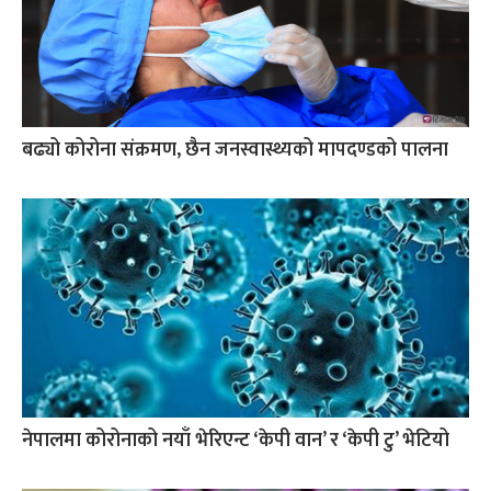
बढ्यो कोरोना संक्रमण, छैन जनस्वास्थ्यको मापदण्डको पालना
नेपालमा कोरोनाको नयाँ भेरिएन्ट ‘केपी वान’ र ‘केपी टु’ भेटियो