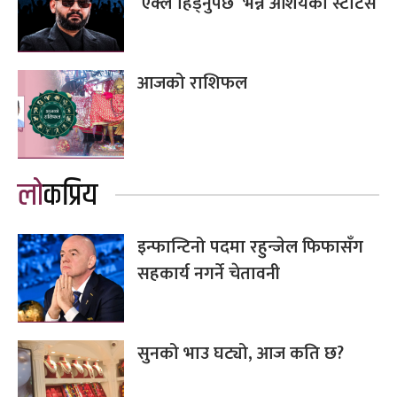
`एक्लै हिड्नुपर्छ´ भन्ने आशयको स्टाटस
आजको राशिफल
लोकप्रिय
इन्फान्टिनो पदमा रहुन्जेल फिफासँग
सहकार्य नगर्ने चेतावनी
सुनको भाउ घट्यो, आज कति छ?