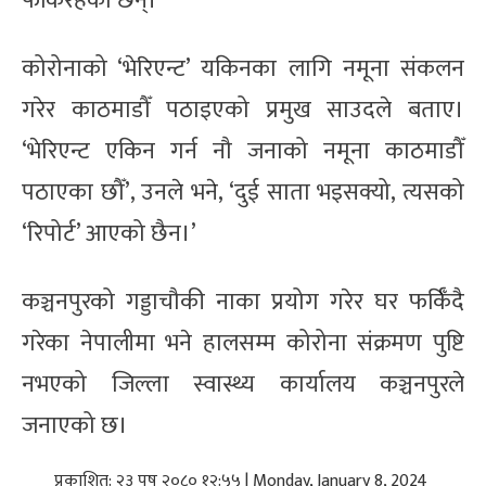
फर्किरहेका छन्।
कोरोनाको ‘भेरिएन्ट’ यकिनका लागि नमूना संकलन
गरेर काठमाडौँ पठाइएको प्रमुख साउदले बताए।
‘भेरिएन्ट एकिन गर्न नौ जनाको नमूना काठमाडौँ
पठाएका छौँ’, उनले भने, ‘दुई साता भइसक्यो, त्यसको
‘रिपोर्ट’ आएको छैन।’
कञ्चनपुरको गड्डाचौकी नाका प्रयोग गरेर घर फर्किँदै
गरेका नेपालीमा भने हालसम्म कोरोना संक्रमण पुष्टि
नभएको जिल्ला स्वास्थ्य कार्यालय कञ्चनपुरले
जनाएको छ।
प्रकाशित: २३ पुष २०८० १२:५५ | Monday, January 8, 2024