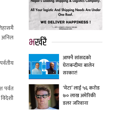
तिहासमै
क अनिल
भर्खरै
आफ्नै सांसदको
र्वतीय
घेराबन्दीमा बालेन
सरकार!
‘मेटा’ लाई ५६ करोड
श पर्वत
७० लाख अमेरिकी
विदेशी
डलर जरिवाना