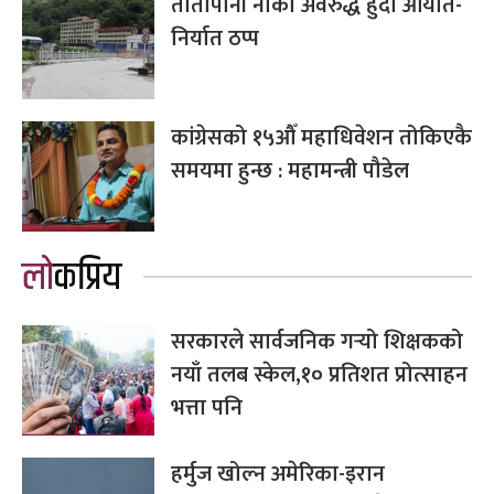
तातोपानी नाका अवरुद्ध हुँदा आयात-
निर्यात ठप्प
कांग्रेसको १५औँ महाधिवेशन तोकिएकै
समयमा हुन्छ : महामन्त्री पौडेल
लोकप्रिय
सरकारले सार्वजनिक गर्‍यो शिक्षकको
नयाँ तलब स्केल,१० प्रतिशत प्रोत्साहन
भत्ता पनि
हर्मुज खोल्न अमेरिका-इरान