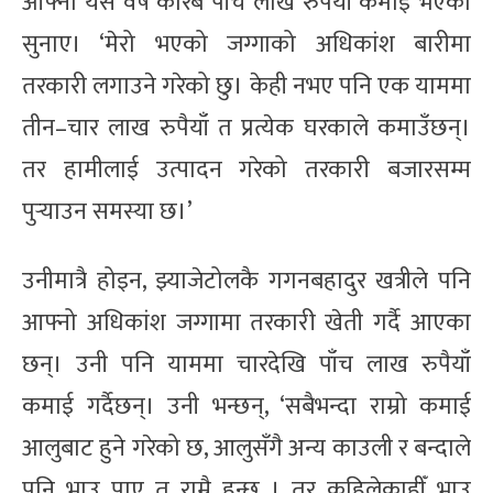
आफ्नो यस वर्ष करिब पाँच लाख रुपैयाँ कमाई भएको
सुनाए। ‘मेरो भएको जग्गाको अधिकांश बारीमा
तरकारी लगाउने गरेको छु। केही नभए पनि एक याममा
तीन–चार लाख रुपैयाँ त प्रत्येक घरकाले कमाउँछन्।
तर हामीलाई उत्पादन गरेको तरकारी बजारसम्म
पुर्‍याउन समस्या छ।’
उनीमात्रै होइन, झ्याजेटोलकै गगनबहादुर खत्रीले पनि
आफ्नो अधिकांश जग्गामा तरकारी खेती गर्दै आएका
छन्। उनी पनि याममा चारदेखि पाँच लाख रुपैयाँ
कमाई गर्दैछन्। उनी भन्छन्, ‘सबैभन्दा राम्रो कमाई
आलुबाट हुने गरेको छ, आलुसँगै अन्य काउली र बन्दाले
पनि भाउ पाए त राम्रै हुन्छ । तर कहिलेकाहीँ भाउ