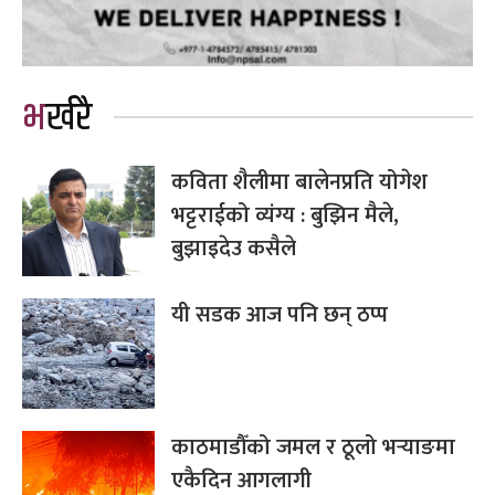
भर्खरै
कविता शैलीमा बालेनप्रति योगेश
भट्टराईको व्यंग्य : बुझिन मैले,
बुझाइदेउ कसैले
यी सडक आज पनि छन् ठप्प
काठमाडौँको जमल र ठूलो भर्‍याङमा
एकैदिन आगलागी