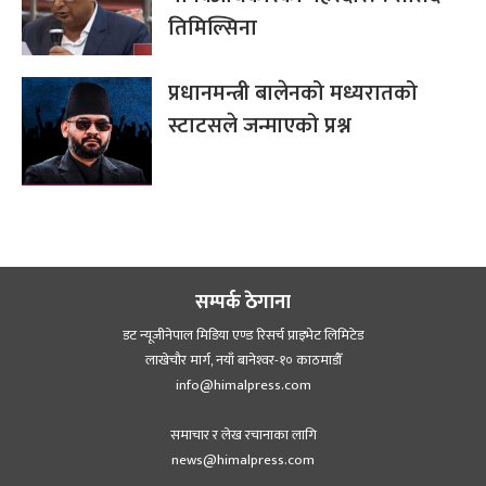
तिमिल्सिना
प्रधानमन्त्री बालेनको मध्यरातको
स्टाटसले जन्माएको प्रश्न
सम्पर्क ठेगाना
डट न्यूजीनेपाल मिडिया एण्ड रिसर्च प्राइभेट लिमिटेड
लाखेचौर मार्ग, नयाँ बानेश्‍वर-१० काठमाडौँ
info@himalpress.com
समाचार र लेख रचानाका लागि
news@himalpress.com