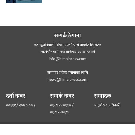
सम्पर्क ठेगाना
डट न्यूजीनेपाल मिडिया एण्ड रिसर्च प्राइभेट लिमिटेड
लाखेचौर मार्ग, नयाँ बानेश्‍वर-१० काठमाडौँ
info@himalpress.com
समाचार र लेख रचानाका लागि
news@himalpress.com
दर्ता नम्बर
सम्पर्क नम्बर
सम्पादक
००१११ / २०७८-०७९
०१- ५२४४१९४ /
चन्द्रशेखर अधिकारी
०१-५२४४१९९
हाम्रो टिम
हाम्रो बारेमा
©२०२२ himalpress.com, All Rights Reserved.