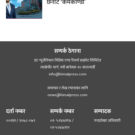
छनोट ‘कर्मकाण्डी’
सम्पर्क ठेगाना
डट न्यूजीनेपाल मिडिया एण्ड रिसर्च प्राइभेट लिमिटेड
लाखेचौर मार्ग, नयाँ बानेश्‍वर-१० काठमाडौँ
info@himalpress.com
समाचार र लेख रचानाका लागि
news@himalpress.com
दर्ता नम्बर
सम्पर्क नम्बर
सम्पादक
००१११ / २०७८-०७९
०१- ५२४४१९४ /
चन्द्रशेखर अधिकारी
०१-५२४४१९९