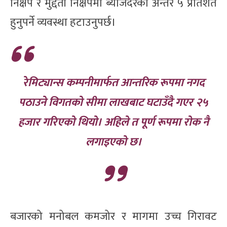
निक्षेप र मुद्दती निक्षेपमा ब्याजदरको अन्तर ५ प्रतिशत
हुनुपर्ने व्यवस्था हटाउनुपर्छ।
रेमिट्यान्स कम्पनीमार्फत आन्तरिक रूपमा नगद
पठाउने विगतको सीमा लाखबाट घटाउँदै गएर २५
हजार गरिएको थियो। अहिले त पूर्ण रूपमा रोक नै
लगाइएको छ।
बजारको मनोबल कमजोर र मागमा उच्च गिरावट