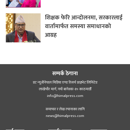
शिक्षक फेरि आन्दोलनमा, सरकारलाई
वार्तामार्फत समस्या समाधानको
आग्रह
सम्पर्क ठेगाना
डट न्यूजीनेपाल मिडिया एण्ड रिसर्च प्राइभेट लिमिटेड
लाखेचौर मार्ग, नयाँ बानेश्‍वर-१० काठमाडौँ
info@himalpress.com
समाचार र लेख रचानाका लागि
news@himalpress.com