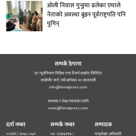
ओली निवास गुन्डुमा ढलेका एमाले
नेताको अवस्था बुझ्न पूर्वराष्ट्रपति पनि
पुगिन्
सम्पर्क ठेगाना
डट न्यूजीनेपाल मिडिया एण्ड रिसर्च प्राइभेट लिमिटेड
लाखेचौर मार्ग, नयाँ बानेश्‍वर-१० काठमाडौँ
info@himalpress.com
समाचार र लेख रचानाका लागि
news@himalpress.com
दर्ता नम्बर
सम्पर्क नम्बर
सम्पादक
००१११ / २०७८-०७९
०१- ५२४४१९४ /
चन्द्रशेखर अधिकारी