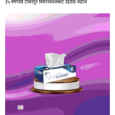
३५ वर्षपछि टीकापुर विमानस्थलबाट उड्दैछ जहाज