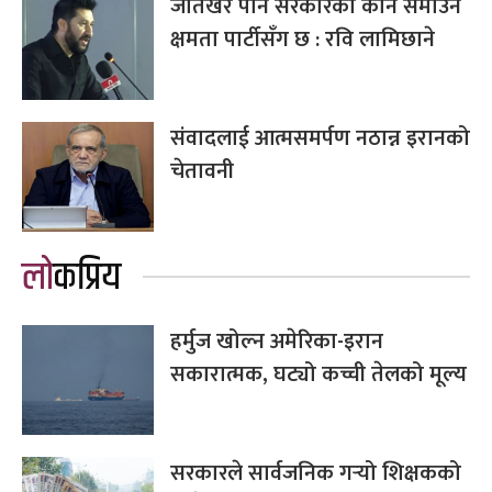
जतिखेर पनि सरकारको कान समाउने
क्षमता पार्टीसँग छ : रवि लामिछाने
संवादलाई आत्मसमर्पण नठान्न इरानको
चेतावनी
लोकप्रिय
हर्मुज खोल्न अमेरिका-इरान
सकारात्मक, घट्यो कच्ची तेलको मूल्य
सरकारले सार्वजनिक गर्‍यो शिक्षकको