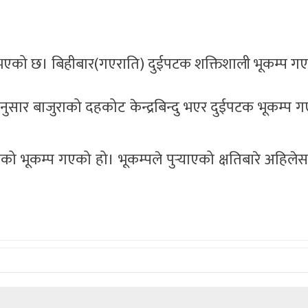
भएको छ। बिहीबार(गएराति) दुईपटक शक्तिशाली भूकम्प ग
ा अनुसार बाजुराको दहकोट केन्द्रबिन्दु भएर दुईपटक भूकम्प 
लको भूकम्प गएको हो। भूकम्पले पुर्‍याएको क्षतिबारे अहिलेसम