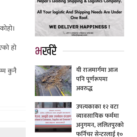
एकोहो।
गएको हो
भर्खरै
यी राजमार्गमा आज
्म कुनै
पनि पूर्णरूपमा
अवरुद्ध
उपत्यकाका १२ वटा
व्यावसायिक फर्ममा
अनुगमन, ललितपुरको
फर्निचर सेन्टरलाई १०