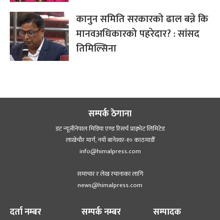
कानुन समिति सरकारको ढाल बन्ने कि
मानवअधिकारको पहरेदार? : सांसद
तिमिल्सिना
सम्पर्क ठेगाना
डट न्यूजीनेपाल मिडिया एण्ड रिसर्च प्राइभेट लिमिटेड
लाखेचौर मार्ग, नयाँ बानेश्‍वर-१० काठमाडौँ
info@himalpress.com
समाचार र लेख रचानाका लागि
news@himalpress.com
दर्ता नम्बर
सम्पर्क नम्बर
सम्पादक