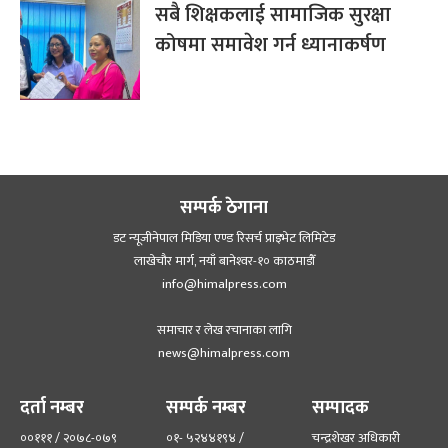
सबै शिक्षकलाई सामाजिक सुरक्षा
कोषमा समावेश गर्न ध्यानाकर्षण
सम्पर्क ठेगाना
डट न्यूजीनेपाल मिडिया एण्ड रिसर्च प्राइभेट लिमिटेड
लाखेचौर मार्ग, नयाँ बानेश्‍वर-१० काठमाडौँ
info@himalpress.com
समाचार र लेख रचानाका लागि
news@himalpress.com
दर्ता नम्बर
सम्पर्क नम्बर
सम्पादक
००१११ / २०७८-०७९
०१- ५२४४१९४ /
चन्द्रशेखर अधिकारी