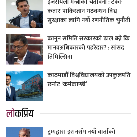
इजरायली मन्त्रीको चेतावनी : टर्की-
कतार-पाकिस्तान गठबन्धन विश्व
सुरक्षाका लागि नयाँ रणनीतिक चुनौती
कानुन समिति सरकारको ढाल बन्ने कि
मानवअधिकारको पहरेदार? : सांसद
तिमिल्सिना
काठमाडौँ विश्वविद्यालयको उपकुलपति
छनोट ‘कर्मकाण्डी’
लोकप्रिय
ट्रम्पद्वारा इरानसँग नयाँ वार्ताको