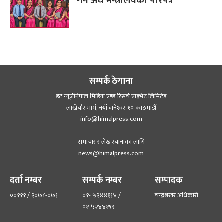
गर्न अर्थ मन्त्रालयको परिपत्र
सम्पर्क ठेगाना
डट न्यूजीनेपाल मिडिया एण्ड रिसर्च प्राइभेट लिमिटेड
लाखेचौर मार्ग, नयाँ बानेश्‍वर-१० काठमाडौँ
info@himalpress.com
समाचार र लेख रचानाका लागि
news@himalpress.com
दर्ता नम्बर
सम्पर्क नम्बर
सम्पादक
००१११ / २०७८-०७९
०१- ५२४४१९४ /
चन्द्रशेखर अधिकारी
०१-५२४४१९९