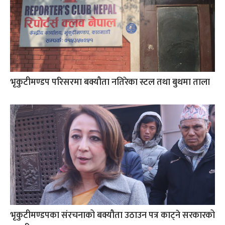
भृकुटीमण्डप परिसरमा बक्यौता नतिरेका स्टल तथा बुथमा ताला
भृकुटीमण्डपका संरचनाको बक्यौता उठाउन पत्र काट्ने सरकारको