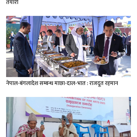
तयारी
नेपाल-बंगलादेश सम्बन्ध माछा-दाल-भात : राजदूत रहमान