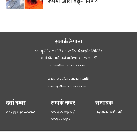
रूपमा अघि बढ्ने निर्णय
सम्पर्क ठेगाना
डट न्यूजीनेपाल मिडिया एण्ड रिसर्च प्राइभेट लिमिटेड
लाखेचौर मार्ग, नयाँ बानेश्‍वर-१० काठमाडौँ
info@himalpress.com
समाचार र लेख रचानाका लागि
news@himalpress.com
दर्ता नम्बर
सम्पर्क नम्बर
सम्पादक
००१११ / २०७८-०७९
०१- ५२४४१९४ /
चन्द्रशेखर अधिकारी
०१-५२४४१९९
हाम्रो टिम
हाम्रो बारेमा