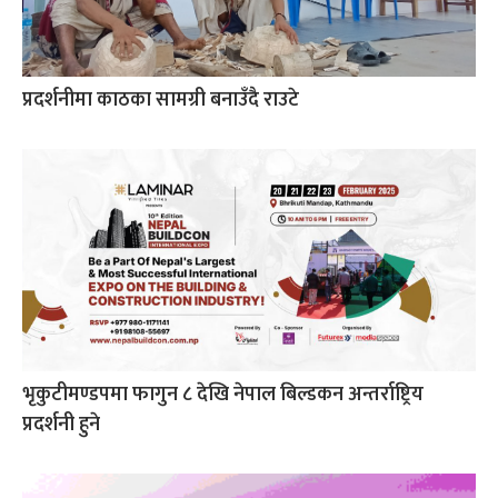
प्रदर्शनीमा काठका सामग्री बनाउँदै राउटे
भृकुटीमण्डपमा फागुन ८ देखि नेपाल बिल्डकन अन्तर्राष्ट्रिय
प्रदर्शनी हुने