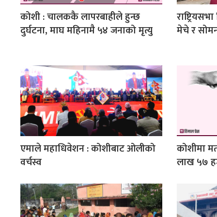
कोशी : चालककै लापरबाहीले हुन्छ
राष्ट्रियसभ
दुर्घटना, माघ महिनामै ५४ जनाको मृत्यु
मेचे र सोमन
एमाले महाधिवेशन : कोशीबाट ओलीको
कोशीमा म
वर्चस्व
लाख ५७ ह