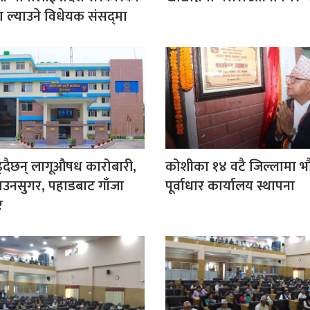
्याउने विधेयक संसद्‌मा
्दैछन् लागूऔषध कारोबारी,
कोशीका १४ वटै जिल्लामा 
राउनसुगर, पहाडबाट गाँजा
पूर्वाधार कार्यालय स्थापना
र