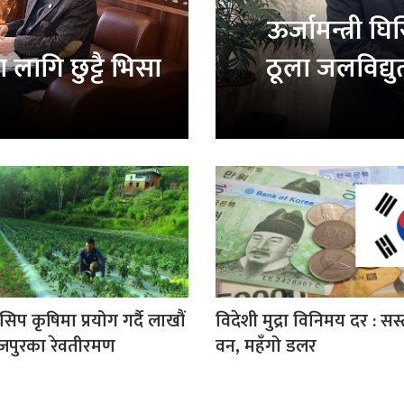
ऊर्जामन्त्री 
लागि छुट्टै भिसा
ठूला जलविद्यु
प कृषिमा प्रयोग गर्दै लाखौं
विदेशी मुद्रा विनिमय दर : स
ोजपुरका रेवतीरमण
वन, महँगो डलर