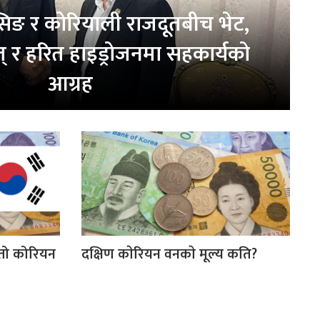
घिसिङ र कोरियाली राजदूतबीच भेट,
त् र हरित हाइड्रोजनमा सहकार्यको
आग्रह
स्तो कोरियन
दक्षिण काेरियन वनकाे मूल्य कति?