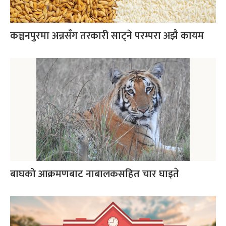
कञ्चनपुरमा अन्नसँग तरकारी साट्ने परम्परा अझै कायम
बाघको आक्रमणबाट नाबालकसहित चार घाइते