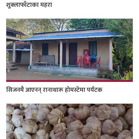
शुक्लाफाँटाका महरा
सिजनमै आएनन् रानाथारू होमस्टेमा पर्यटक