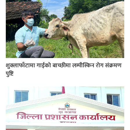
शुक्लाफाँटामा गाईको बाच्छीमा लम्पीस्किन रोग संक्रमण
पुष्टि