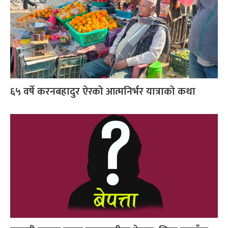
६५ वर्षे करनबहादुर ऐरको आत्मनिर्भर यात्राको कथा