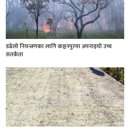
डढेलो नियन्त्रणका लागि कञ्चनपुरमा अपनाइयो उच्च
सतर्कता