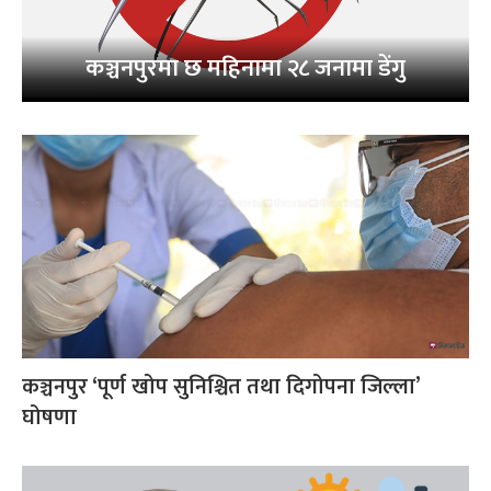
कञ्चनपुरमा छ महिनामा २८ जनामा डेंगु
कञ्चनपुर ‘पूर्ण खोप सुनिश्चित तथा दिगोपना जिल्ला’
घोषणा