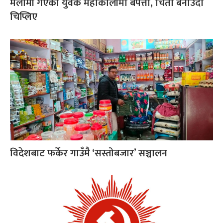
मलामी गएका युवक महाकालीमा बेपत्ता, चिता बनाउँदा
चिप्लिए
विदेशबाट फर्केर गाउँमै ‘सस्तोबजार’ सञ्चालन