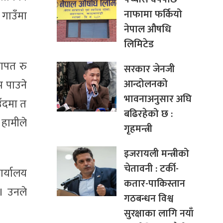
नाफामा फर्कियो
 गाउँमा
नेपाल औषधि
लिमिटेड
बापत रु
सरकार जेनजी
आन्दोलनको
प पाउने
भावनाअनुसार अघि
उँदमा त
बढिरहेको छ :
 हामीले
गृहमन्त्री
इजरायली मन्त्रीको
चेतावनी : टर्की-
र्यालय
कतार-पाकिस्तान
। उनले
गठबन्धन विश्व
सुरक्षाका लागि नयाँ