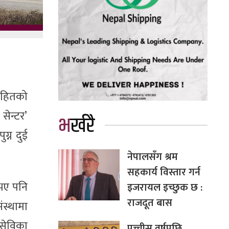
ासहितको
सेन्टर’
भर्खरै
ग्न दुई
नेपालसँग श्रम
सहकार्य विस्तार गर्न
 भए पनि
इजरायल इच्छुक छ :
राजदूत बास
ंस्थामा
ंसेविका
पच्चीस वर्षपछि