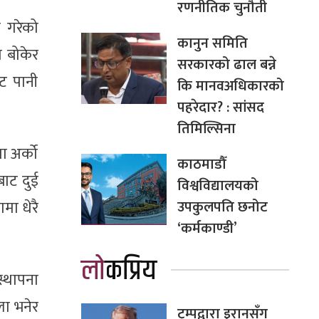
रणनीतिक चुनौती
े गरेको
कानुन समिति
ा बोकेर
सरकारको ढाल बन्ने
ाट पानी
कि मानवअधिकारको
पहरेदार? : सांसद
तिमिल्सिना
ा अर्को
काठमाडौँ
बाट दुई
विश्वविद्यालयको
उपकुलपति छनोट
मा धेरै
‘कर्मकाण्डी’
लोकप्रिय
स्थापना
ला भनेर
ट्रम्पद्वारा इरानसँग