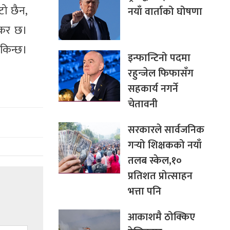
टो छैन,
नयाँ वार्ताको घोषणा
्टकर छ।
सकिन्छ।
इन्फान्टिनो पदमा
रहुन्जेल फिफासँग
सहकार्य नगर्ने
चेतावनी
सरकारले सार्वजनिक
गर्‍यो शिक्षकको नयाँ
तलब स्केल,१०
प्रतिशत प्रोत्साहन
भत्ता पनि
आकाशमै ठोक्किए