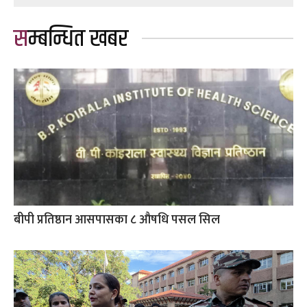
सम्बन्धित खबर
बीपी प्रतिष्ठान आसपासका ८ औषधि पसल सिल