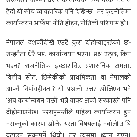
सरकारले घोषणा धेरै र कार्यान्वयन कम गरेको यथार्थ
हेर्दा यो सोच व्यावहारिक पनि देखिन्छ। तर कूटनीतिमा
कार्यान्वयन आफैँमा नीति होइन, नीतिको परिणाम हो।
नेपालले दशकौँदेखि एउटै कुरा दोहोर्‍याइरहेको छ-
सम्झौता धेरै भए, कार्यान्वयन भएन। प्रश्न उठ्छ, किन
भएन? राजनीतिक इच्छाशक्ति, प्रशासनिक क्षमता,
वित्तीय स्रोत, छिमेकीको प्राथमिकता वा नेपालको
आफ्नै निर्णयहीनता? यी प्रश्नको उत्तर खोजिएन भने
‘अब कार्यान्वयन गर्छौँ’ भन्ने वाक्य अर्को सरकारले पनि
दोहोर्‍याउनेछ। परराष्ट्रमन्त्रीले पहिला कार्यान्वयन हुन
नसक्नुको कारण खोजेर यस्ता विषयलाई नबोली अघि
बढाउन सक्नुपर्ने थियो। तर त्यसमा ध्यान गएन।