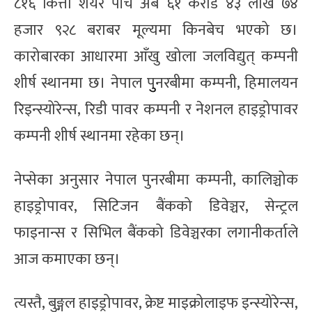
८१६ कित्ता शेयर पाँच अर्ब ६१ करोड ४३ लाख ७४
हजार ९२८ बराबर मूल्यमा किनबेच भएको छ।
कारोबारका आधारमा आँखु खोला जलविद्युत् कम्पनी
शीर्ष स्थानमा छ। नेपाल पुुनरबीमा कम्पनी, हिमालयन
रिइन्स्योरेन्स, रिडी पावर कम्पनी र नेशनल हाइड्रोपावर
कम्पनी शीर्ष स्थानमा रहेका छन्।
नेप्सेका अनुसार नेपाल पुनरबीमा कम्पनी, कालिञ्चोक
हाइड्रोपावर, सिटिजन बैंकको डिवेञ्चर, सेन्ट्रल
फाइनान्स र सिभिल बैंकको डिवेञ्चरका लगानीकर्ताले
आज कमाएका छन्।
त्यस्तै, बुङ्गल हाइड्रोपावर, क्रेष्ट माइक्रोलाइफ इन्स्योरेन्स,