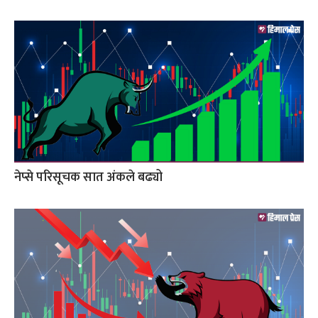
नेप्से परिसूचक सात अंकले बढ्यो