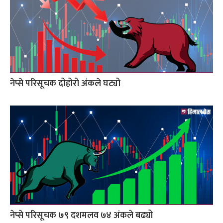
नेप्से परिसूचक दोहोरो अंकले घट्यो
नेप्से परिसूचक ७९ दशमलव ७४ अंकले बढ्यो