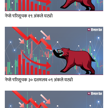
नेप्से परिसूचक १९ अंकले घट्यो
नेप्से परिसूचक ३० दशमलव ०९ अंकले घट्यो