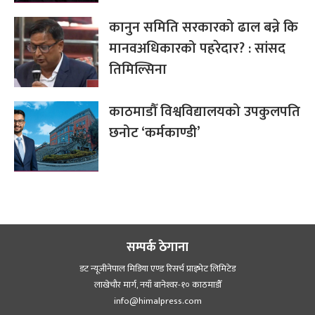
कानुन समिति सरकारको ढाल बन्ने कि
मानवअधिकारको पहरेदार? : सांसद
तिमिल्सिना
काठमाडौँ विश्वविद्यालयको उपकुलपति
छनोट ‘कर्मकाण्डी’
सम्पर्क ठेगाना
डट न्यूजीनेपाल मिडिया एण्ड रिसर्च प्राइभेट लिमिटेड
लाखेचौर मार्ग, नयाँ बानेश्‍वर-१० काठमाडौँ
info@himalpress.com