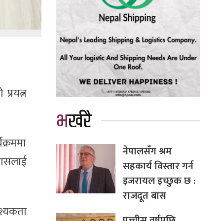
प्रयत्न
भर्खरै
क्रममा
नेपालसँग श्रम
यासलाई
सहकार्य विस्तार गर्न
इजरायल इच्छुक छ :
राजदूत बास
श्यकता
पच्चीस वर्षपछि