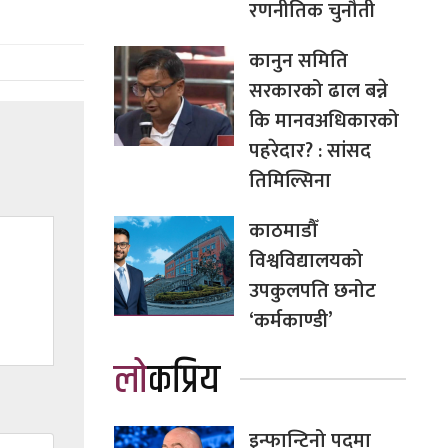
रणनीतिक चुनौती
कानुन समिति
सरकारको ढाल बन्ने
कि मानवअधिकारको
पहरेदार? : सांसद
तिमिल्सिना
काठमाडौँ
विश्वविद्यालयको
उपकुलपति छनोट
‘कर्मकाण्डी’
लोकप्रिय
इन्फान्टिनो पदमा