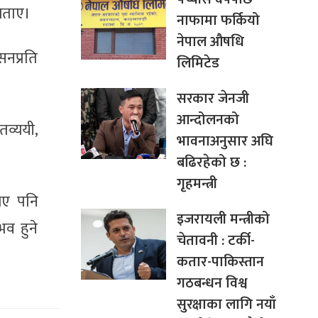
 बताए।
नाफामा फर्कियो
नेपाल औषधि
सनप्रति
लिमिटेड
सरकार जेनजी
आन्दोलनको
तव्ययी,
भावनाअनुसार अघि
बढिरहेको छ :
गृहमन्त्री
 भए पनि
इजरायली मन्त्रीको
भव हुने
चेतावनी : टर्की-
कतार-पाकिस्तान
गठबन्धन विश्व
सुरक्षाका लागि नयाँ