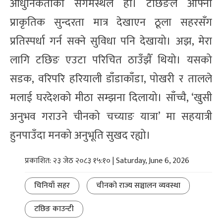
आधुनिकताको संगमस्थल हो। टछिङले आफ्नो
प्राकृतिक सुन्दरता मात्र देखाएन ठूला सहरसँग
प्रतिस्पर्धा गर्न सक्ने सुविधा पनि देखायो। अझ, मेरा
लागि टछिङ एउटा परिचित ठाउँझैँ थियो। यसको
सडक, वरिपरि हरियाली डाँडाकाँडा, पोखरी र तालले
मलाई घरदेशको मीठा सम्झना दिलायो। साँच्चै, ‘खुसी
अनुभव गराउने चीनको चच्याङ यात्रा’ मा सहयात्री
हुनपाउँदा मनको अनुभूति सुखद रह्यो।
प्रकाशित: २३ जेठ २०८३ १५:१० | Saturday, June 6, 2026
चिनियाँ सहर
चीनको राज्य सञ्चालन व्यवस्था
टछिङ काउन्टी