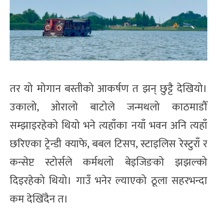
तर यो मोगान बस्तीको आकर्षण त झन् छुट्टै देखियो।
उकालो, ओरालो बाटोले जन्मथलो काठमाडौँ
सम्झाइरहेको थियो भने त्यहाँका नयाँ भवन अनि त्यहाँ
छरिएका ट्रेन्डी क्याफे, बबल टिसप, स्टाइलिस रेस्टुराँ र
कन्सेप्ट स्टोर्सले कर्मथलो बेइजिङको झझल्को
दिइरहेको थियो। गाउँ भनेर ल्याएको ठूला सहरभन्दा
कम देखिँदैन त।