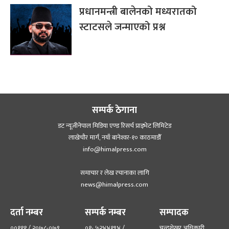
प्रधानमन्त्री बालेनको मध्यरातको
स्टाटसले जन्माएको प्रश्न
सम्पर्क ठेगाना
डट न्यूजीनेपाल मिडिया एण्ड रिसर्च प्राइभेट लिमिटेड
लाखेचौर मार्ग, नयाँ बानेश्‍वर-१० काठमाडौँ
info@himalpress.com
समाचार र लेख रचानाका लागि
news@himalpress.com
दर्ता नम्बर
सम्पर्क नम्बर
सम्पादक
००१११ / २०७८-०७९
०१- ५२४४१९४ /
चन्द्रशेखर अधिकारी