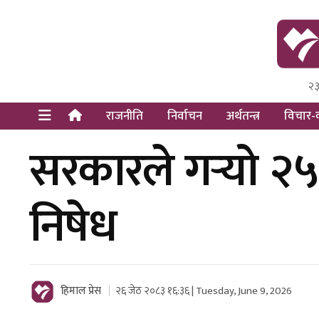
२३
Himal Pre
Dot Newsy
राजनीति
निर्वाचन
अर्थतन्त्र
विचार-व
सरकारले गर्‍यो २
निषेध
हिमाल प्रेस
२६ जेठ २०८३ १६:३६ | Tuesday, June 9, 2026