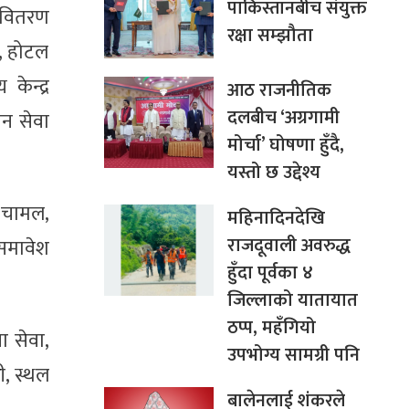
पाकिस्तानबीच संयुक्त
र वितरण
रक्षा सम्झौता
ल, होटल
केन्द्र
आठ राजनीतिक
दलबीच ‘अग्रगामी
पन सेवा
मोर्चा’ घोषणा हुँदै,
यस्तो छ उद्देश्य
ल, चामल,
महिनादिनदेखि
राजदूवाली अवरुद्ध
समावेश
हुँदा पूर्वका ४
जिल्लाको यातायात
ठप्प, महँगियो
ा सेवा,
उपभोग्य सामग्री पनि
ी, स्थल
बालेनलाई शंकरले