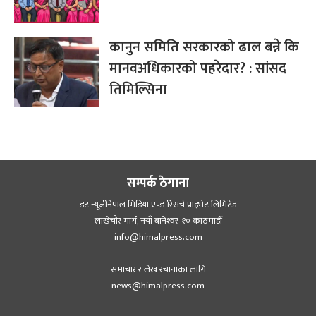
कानुन समिति सरकारको ढाल बन्ने कि
मानवअधिकारको पहरेदार? : सांसद
तिमिल्सिना
सम्पर्क ठेगाना
डट न्यूजीनेपाल मिडिया एण्ड रिसर्च प्राइभेट लिमिटेड
लाखेचौर मार्ग, नयाँ बानेश्‍वर-१० काठमाडौँ
info@himalpress.com
समाचार र लेख रचानाका लागि
news@himalpress.com