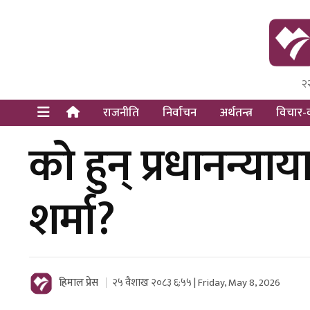
२
Himal Pre
Dot Newsy
राजनीति
निर्वाचन
अर्थतन्त्र
विचार-व
को हुन् प्रधानन्
शर्मा?
हिमाल प्रेस
२५ वैशाख २०८३ ६:५५ | Friday, May 8, 2026