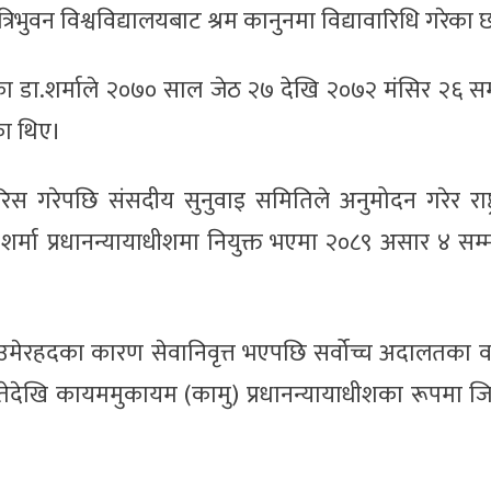
रिभुवन विश्वविद्यालयबाट श्रम कानुनमा विद्यावारिधि गरेका 
गरेका डा.शर्माले २०७० साल जेठ २७ देखि २०७२ मंसिर २६ सम
का थिए।
िस गरेपछि संसदीय सुनुवाइ समितिले अनुमोदन गरेर राष्ट
ा.शर्मा प्रधानन्यायाधीशमा नियुक्त भएमा २०८९ असार ४ सम्म
े उमेरहदका कारण सेवानिवृत्त भएपछि सर्वोच्च अदालतका वर
ेदेखि कायममुकायम (कामु) प्रधानन्यायाधीशका रूपमा जिम