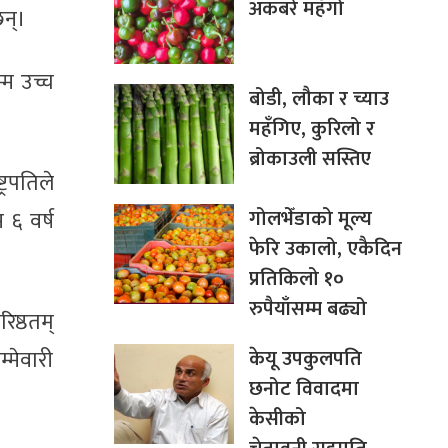
अकबरे महँगो
छन्।
्म उच्च
बोडी, लौका र च्याउ
महँगिए, कुरिलो र
ब्रोकाउली सस्तिए
्रपतिले
गोलभेँडाको मूल्य
 ६ वर्ष
फेरि उकालो, एकैदिन
प्रतिकिलो १०
रुपैयाँसम्म बढ्यो
िष्ठतम्
केयू उपकुलपति
्मेवारी
छनोट विवादमा
केसीको