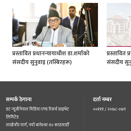
प्रस्तावित प्रधानन्यायाधीश डा‍.शर्माको
प्रस्तावित 
संसदीय सुनुवाइ (तस्बिरहरू)
संसदीय सु
सम्पर्क ठेगाना
दर्ता नम्बर
डट न्यूजीनेपाल मिडिया एण्ड रिसर्च प्राइभेट
००१११ / २०७८-०७९
लिमिटेड
लाखेचौर मार्ग, नयाँ बानेश्‍वर-१० काठमाडौँ