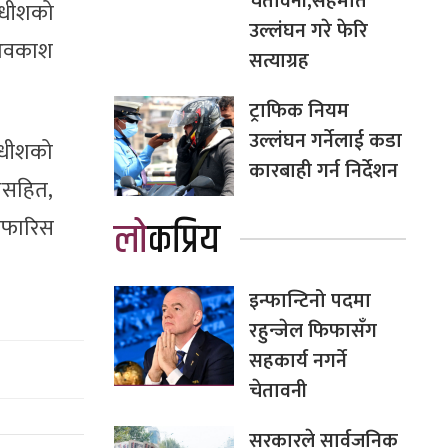
चेतावनी,सहमति
याधीशको
उल्लंघन गरे फेरि
श अवकाश
सत्याग्रह
ट्राफिक नियम
उल्लंघन गर्नेलाई कडा
याधीशको
कारबाही गर्न निर्देशन
्लसहित,
लोकप्रिय
सिफारिस
इन्फान्टिनो पदमा
रहुन्जेल फिफासँग
सहकार्य नगर्ने
चेतावनी
सरकारले सार्वजनिक