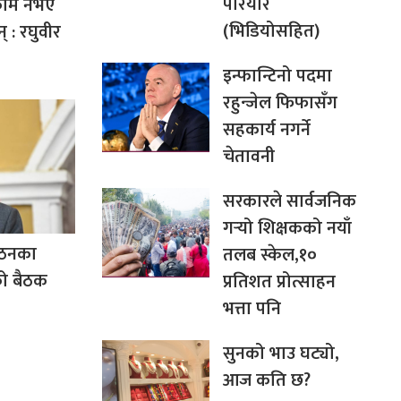
परियार
 काम नभए
(भिडियोसहित)
् : रघुवीर
इन्फान्टिनो पदमा
रहुन्जेल फिफासँग
सहकार्य नगर्ने
चेतावनी
सरकारले सार्वजनिक
गर्‍यो शिक्षकको नयाँ
्गठनका
तलब स्केल,१०
को बैठक
प्रतिशत प्रोत्साहन
भत्ता पनि
सुनको भाउ घट्यो,
आज कति छ?