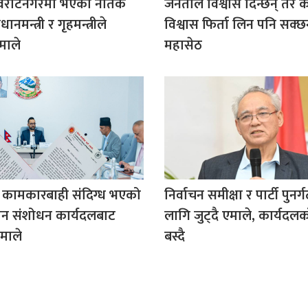
विराटनगरमा भएका नैतिक
जनताले विश्वास दिन्छन् तर
रधानमन्त्री र गृहमन्त्रीले
विश्वास फिर्ता लिन पनि सक्छन
एमाले
महासेठ
 कामकारबाही संदिग्ध भएको
निर्वाचन समीक्षा र पार्टी पुनर
धान संशोधन कार्यदलबाट
लागि जुट्दै एमाले, कार्यदल
माले
बस्दै