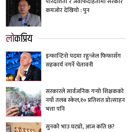
पारदर्शिता र जवाफदेहितामा सरकार
कमजोर देखियो : पुन
लोकप्रिय
इन्फान्टिनो पदमा रहुन्जेल फिफासँग
सहकार्य नगर्ने चेतावनी
सरकारले सार्वजनिक गर्‍यो शिक्षकको
नयाँ तलब स्केल,१० प्रतिशत प्रोत्साहन
भत्ता पनि
सुनको भाउ घट्यो, आज कति छ?