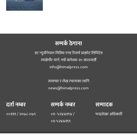
सम्पर्क ठेगाना
डट न्यूजीनेपाल मिडिया एण्ड रिसर्च प्राइभेट लिमिटेड
लाखेचौर मार्ग, नयाँ बानेश्‍वर-१० काठमाडौँ
info@himalpress.com
समाचार र लेख रचानाका लागि
news@himalpress.com
दर्ता नम्बर
सम्पर्क नम्बर
सम्पादक
००१११ / २०७८-०७९
०१- ५२४४१९४ /
चन्द्रशेखर अधिकारी
०१-५२४४१९९
हाम्रो टिम
हाम्रो बारेमा