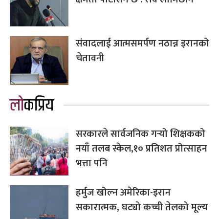
संवादलाई आत्मसमर्पण नठान्न इरानको
चेतावनी
लोकप्रिय
सरकारले सार्वजनिक गर्‍यो शिक्षकको
नयाँ तलब स्केल,१० प्रतिशत प्रोत्साहन
भत्ता पनि
हर्मुज खोल्न अमेरिका-इरान
सकारात्मक, घट्यो कच्ची तेलको मूल्य