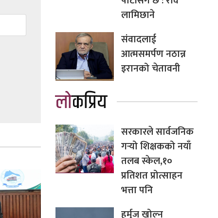
पार्टीसँग छ : रवि
लामिछाने
संवादलाई
आत्मसमर्पण नठान्न
इरानको चेतावनी
लोकप्रिय
सरकारले सार्वजनिक
गर्‍यो शिक्षकको नयाँ
तलब स्केल,१०
प्रतिशत प्रोत्साहन
भत्ता पनि
हर्मुज खोल्न