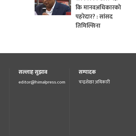
कि मानवअधिकारको
पहरेदार? : सांसद
तिमिल्सिना
सल्लाह सुझाव
सम्पादक
editor@himalpress.com
चन्द्रशेखर अधिकारी