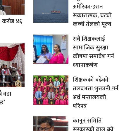
अमेरिका-इरान
सकारात्मक, घट्यो
 ९३ करोड ४६
कच्ची तेलको मूल्य
सबै शिक्षकलाई
सामाजिक सुरक्षा
कोषमा समावेश गर्न
ध्यानाकर्षण
शिक्षकको बढेको
तलबभत्ता भुक्तानी गर्न
बै वडा
अर्थ मन्त्रालयको
्छ’
परिपत्र
कानुन समिति
सरकारको ढाल बन्ने