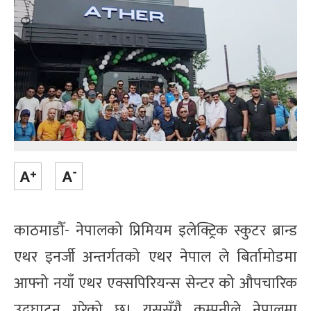
काठमाडौँ- नेपालको प्रिमियम इलेक्ट्रिक स्कुटर ब्रान्ड
एथर इनर्जी अन्तर्गतको एथर नेपाल ले बिर्तामोडमा
आफ्नो नयाँ एथर एक्सपिरियन्स सेन्टर को औपचारिक
उद्घाटन गरेको छ। यससँगै कम्पनीले नेपालमा