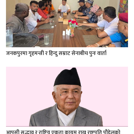
जनकपुरमा गृहमन्त्री र हिन्दु सम्राट सेनाबीच पुनः वार्ता
आपसी सद्भाव र राष्ट्रिय एकता कायम राख्न राष्ट्रपति पौडेलको